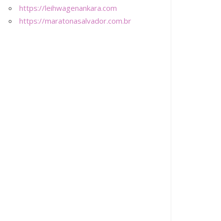
https://leihwagenankara.com
https://maratonasalvador.com.br