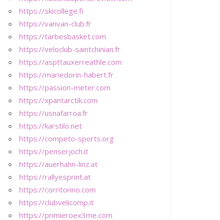
https://skicollege.fi
https://vanvan-club.fr
https://tarbesbasket.com
https://veloclub-saintchinian.fr
https://aspttauxerreathle.com
https://mariedorin-habert.fr
https://passion-meter.com
https://xpantarctik.com
https://usnafarroa.fr
https://karstilo.net
https://competo-sports.org
https://penserjoch.it
https://auerhahn-linz.at
https://rallyesprint.at
https://corritorino.com
https://clubvelicomp.it
https://primieroex3me.com