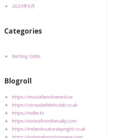
2025年9月
Categories
Betting Odds
Blogroll
https://mustafamohamed.se
https://stroudathleticclub.co.uk
https://nollie.tv
https://notesfromthesally.com
https://irelandssaturdaynight.co.uk
https://nationalsportsreview.com