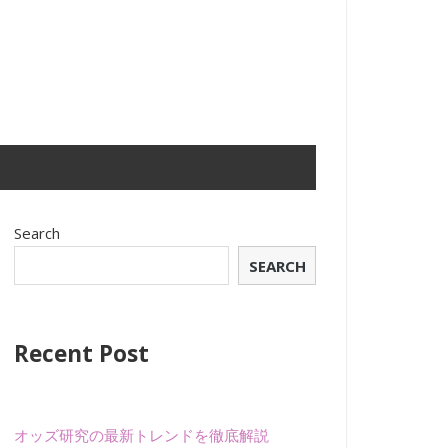
Search
SEARCH
Recent Post
オッズ研究の最新トレンドを徹底解説