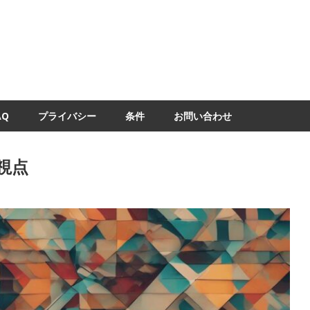
AQ
プライバシー
条件
お問い合わせ
視点