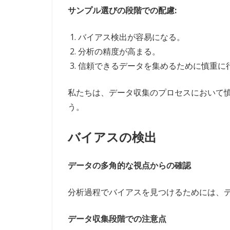
サンプル選びの段階での配慮:
バイアス検出が容易になる。
分析の精度が高まる。
信頼できるデータを集めるために慎重に
私たちは、データ収集のプロセスにおいて
う。
バイアスの検出
データの多角的な視点からの確認
分析過程でバイアスを見つけるためには、
データ収集段階での注意点