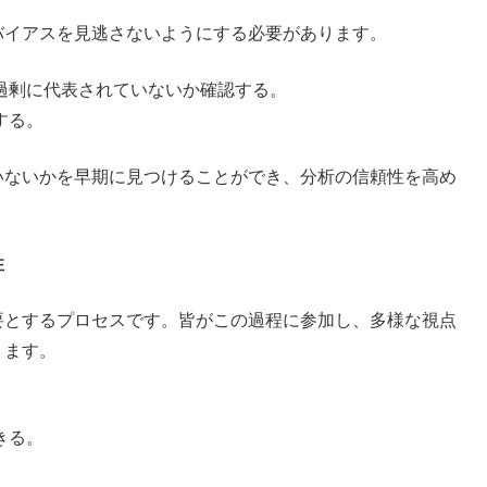
バイアスを見逃さないようにする必要があります。
過剰に代表されていないか確認する。
する。
いないかを早期に見つけることができ、分析の信頼性を高め
性
要とするプロセスです。皆がこの過程に参加し、多様な視点
ります。
。
きる。