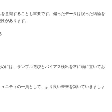
出を意識することも重要です。偏ったデータは誤った結論を
能性があります。
る
ためには、サンプル選びとバイアス検出を常に頭に置いてお
ミュニティの一員として、より良い未来を築いていきましょ