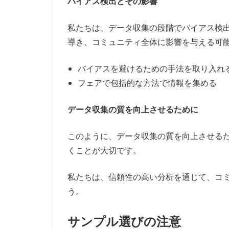
バイアス検出とその影響
私たちは、データ収集の段階でバイアス検
導き、コミュニティ全体に影響を与える可
バイアスを避けるための手法を取り入れ
フェアで包括的な方法で情報を集める
データ収集の質を向上させるために
このように、データ収集の質を向上させる
くことが大切です。
私たちは、信頼性の高い分析を通じて、コ
う。
サンプル選びの注意