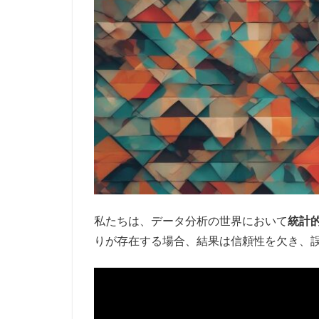
私たちは、データ分析の世界において
統計
りが存在する場合、結果は信頼性を欠き、