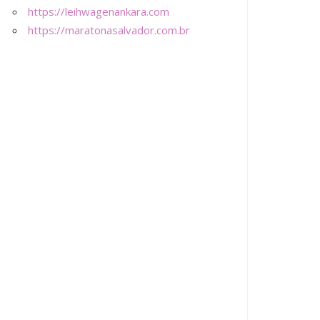
https://leihwagenankara.com
https://maratonasalvador.com.br