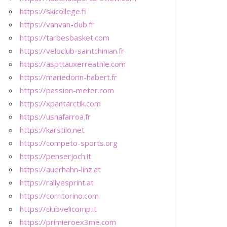
https://skicollege.fi
https://vanvan-club.fr
https://tarbesbasket.com
https://veloclub-saintchinian.fr
https://aspttauxerreathle.com
https://mariedorin-habert.fr
https://passion-meter.com
https://xpantarctik.com
https://usnafarroa.fr
https://karstilo.net
https://competo-sports.org
https://penserjoch.it
https://auerhahn-linz.at
https://rallyesprint.at
https://corritorino.com
https://clubvelicomp.it
https://primieroex3me.com