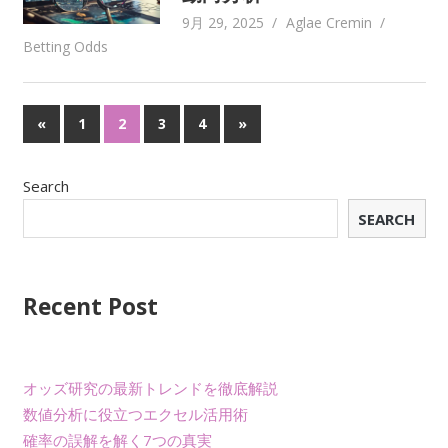
9月 29, 2025
Aglae Cremin
Betting Odds
«
1
2
3
4
»
Search
SEARCH
Recent Post
オッズ研究の最新トレンドを徹底解説
数値分析に役立つエクセル活用術
確率の誤解を解く7つの真実