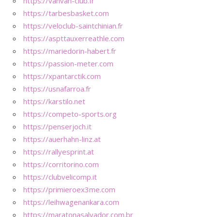
https://vanvan-club.fr
https://tarbesbasket.com
https://veloclub-saintchinian.fr
https://aspttauxerreathle.com
https://mariedorin-habert.fr
https://passion-meter.com
https://xpantarctik.com
https://usnafarroa.fr
https://karstilo.net
https://competo-sports.org
https://penserjoch.it
https://auerhahn-linz.at
https://rallyesprint.at
https://corritorino.com
https://clubvelicomp.it
https://primieroex3me.com
https://leihwagenankara.com
https://maratonasalvador.com.br