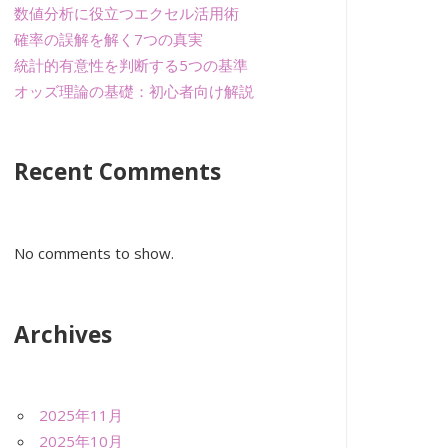
数値分析に役立つエクセル活用術
確率の誤解を解く7つの真実
統計的有意性を判断する5つの基準
オッズ理論の基礎：初心者向け解説
Recent Comments
No comments to show.
Archives
2025年11月
2025年10月