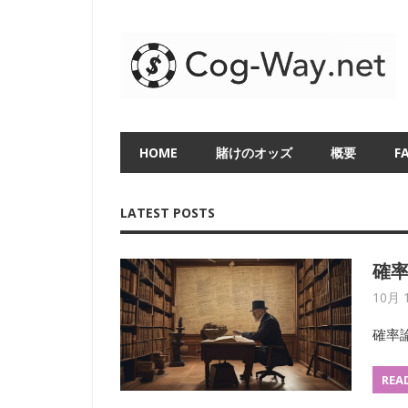
Skip
to
content
HOME
賭けのオッズ
概要
F
LATEST POSTS
確
10月 1
確率
REA